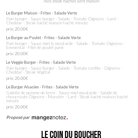
Nos steak hachés sont maison
Le Burger Maison - Frites - Salade Verte
Pain burger - Sauce burger - Salade - Tomate Oignons - Lard -
Cheddar - Steak haché maison haché minute
prix: 20.00€
Le Burger au Poulet - Frites - Salade Verte
Pain burger - Sauce miel & moutarde - Salade - Tomate Oignons -
Emmental - Filet de poulet pané
prix: 20.00€
Le Veggie Burger - Frites - Salade Verte
Pain burger - Sauce burger - Salade - Tomate confite - Oignons -
Cheddar - Steak Végétal
prix: 20.00€
Le Burger Alsacien - Frites - Salade Verte
Galette de pomme de terre - Sauce miel moutarde - Salade de
choucroute Oignons - Munster - Lard - Steak haché maison haché
minute
prix: 20.00€
Proposé par
Le Coin Du Boucher