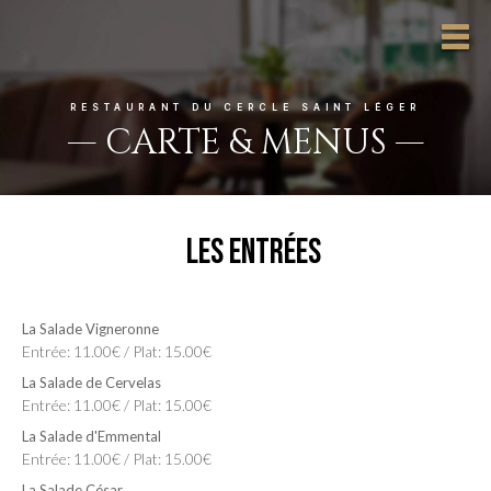
RESTAURANT DU CERCLE SAINT LÉGER
—
CARTE & MENUS
—
Les Entrées
La Salade Vigneronne
Entrée: 11.00€ / Plat: 15.00€
La Salade de Cervelas
Entrée: 11.00€ / Plat: 15.00€
La Salade d'Emmental
Entrée: 11.00€ / Plat: 15.00€
La Salade César